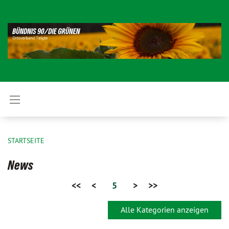
STARTSEITE
News
<<
<
5
>
>>
Alle Kategorien anzeigen