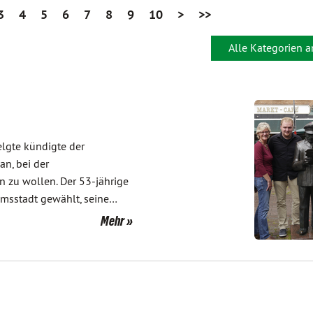
3
4
5
6
7
8
9
10
>
>>
Alle Kategorien 
elgte kündigte der
an, bei der
n zu wollen. Der 53-jährige
msstadt gewählt, seine…
Mehr