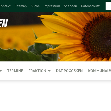
Kontakt
Sitemap
Suche
Impressum
Spenden
Datenschutz
TERMINE
FRAKTION
DAT PÖGGSKEN
KOMMUNALW