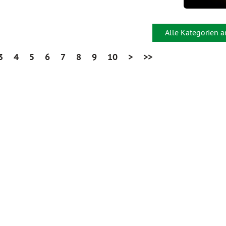
Alle Kategorien 
3
4
5
6
7
8
9
10
>
>>