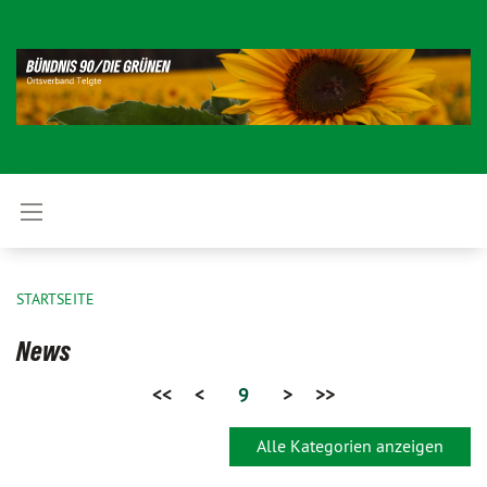
STARTSEITE
News
<<
<
9
>
>>
Alle Kategorien anzeigen